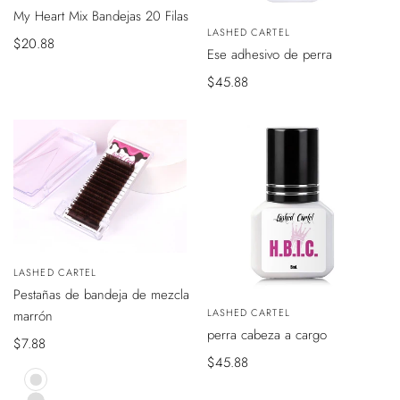
My Heart Mix Bandejas 20 Filas
VISTA
Vendedor:
LASHED CARTEL
RÁPIDA
Precio
$20.88
Ese adhesivo de perra
de
Precio
$45.88
venta
de
venta
VISTA
Vendedor:
LASHED CARTEL
ÁPIDA
Pestañas de bandeja de mezcla
VISTA
Vendedor:
LASHED CARTEL
marrón
RÁPIDA
perra cabeza a cargo
Precio
$7.88
Precio
$45.88
de
de
venta
Mocha