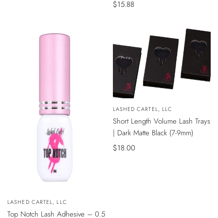
Precio
$15.88
de
venta
VISTA
Vendedor:
LASHED CARTEL, LLC
RÁPIDA
Short Length Volume Lash Trays
| Dark Matte Black (7-9mm)
Precio
$18.00
de
venta
VISTA
Vendedor:
LASHED CARTEL, LLC
ÁPIDA
Top Notch Lash Adhesive – 0.5