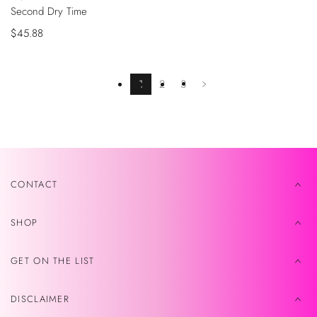
Second Dry Time
Precio
$45.88
de
venta
1
2
3
CONTACT
SHOP
GET ON THE LIST
DISCLAIMER