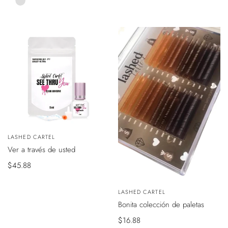
venta
Brown
Caramel
Brown
Vendedor:
LASHED CARTEL
AÑADIR
Ver a través de usted
AL
CARRITO
Precio
$45.88
de
VISTA
venta
Vendedor:
LASHED CARTEL
RÁPIDA
Bonita colección de paletas
Precio
$16.88