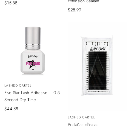
Extension Sealant
Precio
$15.88
de
Precio
$28.99
venta
de
venta
VISTA
Vendedor:
LASHED CARTEL
ÁPIDA
Five Star Lash Adhesive – 0.5
Second Dry Time
Precio
$44.88
VISTA
de
Vendedor:
LASHED CARTEL
RÁPIDA
venta
Pestañas clásicas