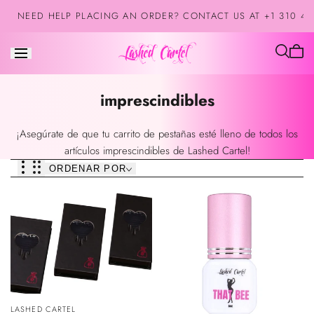
Saltar al
NEED HELP PLACING AN ORDER? CONTACT US AT +1 310 42
contenido
El
carrit
está
Colección:
imprescindibles
vacío
¡Asegúrate de que tu carrito de pestañas esté lleno de todos los
artículos imprescindibles de Lashed Cartel!
ORDENAR POR
VISTA
Vendedor:
LASHED CARTEL
ÁPIDA