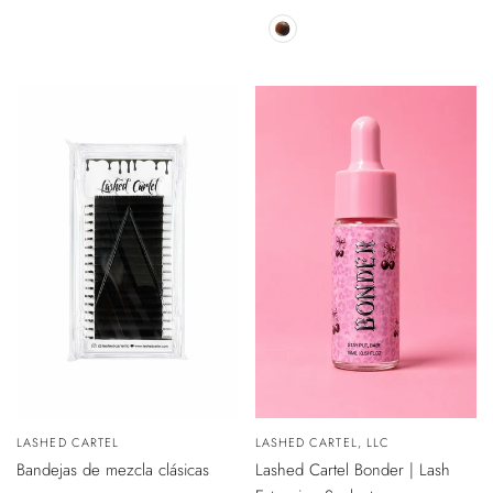
de
venta
Marrón
VISTA
Vendedor:
LASHED CARTEL
Vendedor:
LASHED CARTEL, LLC
ÁPIDA
AÑADIR
Bandejas de mezcla clásicas
Lashed Cartel Bonder | Lash
AL
CARRITO