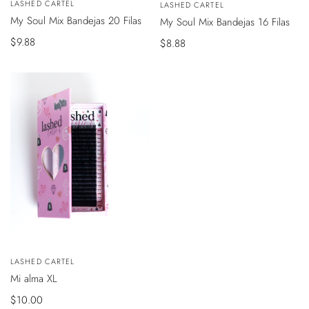
Vendedor:
LASHED CARTEL
Vendedor:
LASHED CARTEL
ÁPIDA
RÁPIDA
My Soul Mix Bandejas 20 Filas
My Soul Mix Bandejas 16 Filas
Precio
$9.88
Precio
$8.88
de
de
venta
venta
VISTA
Vendedor:
LASHED CARTEL
ÁPIDA
Mi alma XL
Precio
$10.00