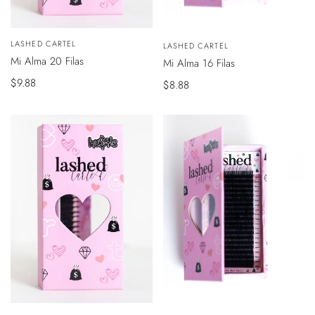
VISTA
VISTA
Vendedor:
LASHED CARTEL
Vendedor:
LASHED CARTEL
ÁPIDA
RÁPIDA
Mi Alma 20 Filas
Mi Alma 16 Filas
Precio
$9.88
Precio
$8.88
de
de
venta
venta
VISTA
VISTA