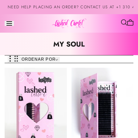
Saltar al
NEED HELP PLACING AN ORDER? CONTACT US AT +1 310 42
contenido
El
carrit
está
Colección:
MY SOUL
vacío
ORDENAR POR